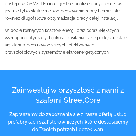
dostępowi GSM/LTE i inteligentnej analizie danych możliwe
jest nie tylko skuteczne kompensowanie mocy biernej, ale
również długofalowa optymalizacja pracy całej instalacji.
W dobie rosnących kosztów energii oraz coraz większych
wymagań dotyczących jakości zasilania, takie podejście staje
się standardem nowoczesnych, efektywnych i
przyszłościowych systemów elektroenergetycznych.
Zainwestuj w przyszłość z nami z
szafami StreetCore
Zapraszamy do zapoznania się z naszą ofertą usług
prefabrykacji szaf sterowniczych, które dostosujemy
do Twoich potrzeb i oczekiwań.